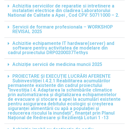
Achizitia serviciilor de reparatie si intretinere a
instalatiei electrice din cladirea Laboratorului
National de Calitate a Apei , Cod CPV: 50711000 – 2.
Servicii de formare profesionala – WORKSHOP
REVISAL 2025
Achizitie echipamente IT hardware(server) and
software pentru activitatea de modelare din
cadrul proiectului DRP0200037Tethys
Achiziție servicii de medicina muncii 2025
PROIECTARE ȘI EXECUȚIE LUCRĂRI AFERENTE
Subinvestiției I.4.2.1 Reabilitarea acumulărilor
permanente existente din cadrul proiectului
"Investiția I.4. Adaptarea la schimbările climatice
prin automatizarea și digitalizarea echipamentelor
de evacuare și stocare a apei la acumulări existente
pentru asigurarea debitului ecologic și creșterea
siguranței alimentării cu apă a populației și
reducerea riscului la inundații", finanțat prin Planul
Național de Redresare și Reziliență Loturi 1 -13