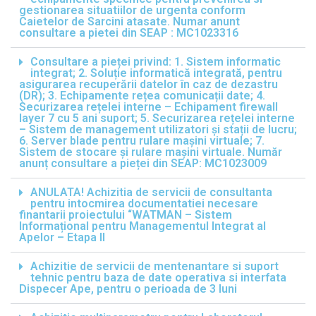
gestionarea situatiilor de urgenta conform
Caietelor de Sarcini atasate. Numar anunt
consultare a pietei din SEAP : MC1023316
Consultare a pieței privind: 1. Sistem informatic
integrat; 2. Soluție informatică integrată, pentru
asigurarea recuperării datelor în caz de dezastru
(DR); 3. Echipamente rețea comunicații date; 4.
Securizarea rețelei interne – Echipament firewall
layer 7 cu 5 ani suport; 5. Securizarea rețelei interne
– Sistem de management utilizatori și stații de lucru;
6. Server blade pentru rulare mașini virtuale; 7.
Sistem de stocare și rulare mașini virtuale. Număr
anunț consultare a pieței din SEAP: MC1023009
ANULATA! Achizitia de servicii de consultanta
pentru intocmirea documentatiei necesare
finantarii proiectului “WATMAN – Sistem
Informațional pentru Managementul Integrat al
Apelor – Etapa II
Achizitie de servicii de mentenantare si suport
tehnic pentru baza de date operativa si interfata
Dispecer Ape, pentru o perioada de 3 luni