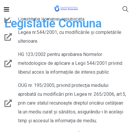
Constituția României republicată
Legislatie Comuna
Legea nr.544/2001, cu modificările şi completările
ulterioare.
HG 123/2002 pentru aprobarea Normelor
metodologice de aplicare a Legii 544/2001 privind
liberul acces la informaţiile de interes public
OUG nr. 195/2005, privind protecţia mediului
aprobată cu modificări prin Legea nr. 265/2006, art.5,
prin care statul recunoaşte dreptul oricârui cetăţean
la un mediu curat şi sănătos, asigurându-i în acelaşi
timp şi accesul la informaţia de mediu;