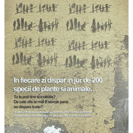
Diplome
Coperti
Brotacelul cel istet
What is WATER
Flopi si apa
Peripetiile lui Stropi
Apa poveste fara sfarsit
Pentru mai multe materiale de informare puteti accesa
acest link