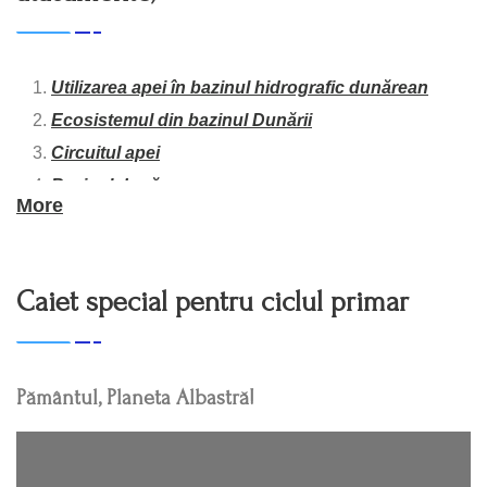
Utilizarea apei în bazinul hidrografic dunărean
Ecosistemul din bazinul Dunării
Circuitul apei
Bazinul dunărean
More
Funcții și valori ai corpurilor de apă nemodificate
Cooperare strânsă și utilizare durabilă
Prefata
Caiet special pentru ciclul primar
Dunărea este a noastră, a tuturor
Manualul profesorului (cuprins)
Pământul, Planeta Albastră!
Sursa:
Comisia Internațională pentru Protecția Fluviului
Dunărea