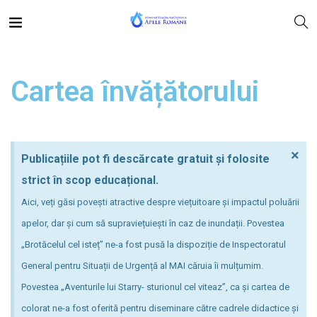
Cartea învățătorului
×
Publicațiile pot fi descărcate gratuit și folosite
strict în scop educațional.
Aici, veți găsi povești atractive despre viețuitoare și impactul poluării
apelor, dar și cum să supraviețuiești în caz de inundații. Povestea
„Brotăcelul cel isteț” ne-a fost pusă la dispoziție de Inspectoratul
General pentru Situații de Urgență al MAI căruia îi mulțumim.
Povestea „Aventurile lui Starry- sturionul cel viteaz”, ca și cartea de
colorat ne-a fost oferită pentru diseminare către cadrele didactice și