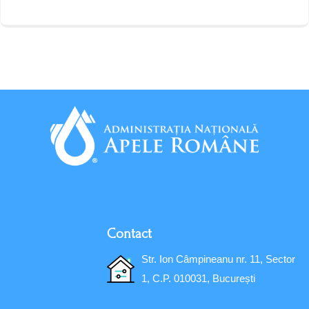
Contact
Str. Ion Câmpineanu nr. 11, Sector
1, C.P. 010031, București