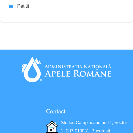
Petitii
Contact
Str. Ion Câmpineanu nr. 11, Sector
1, C.P. 010031, București