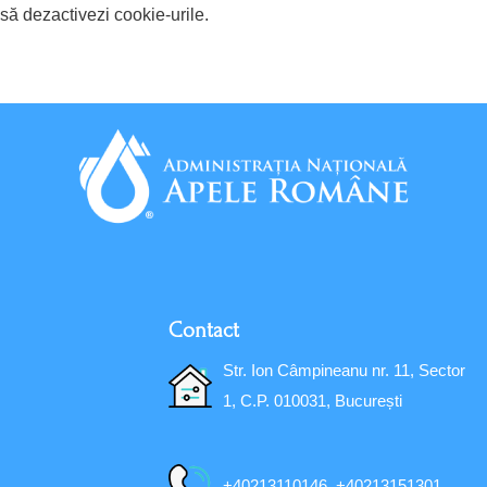
să dezactivezi cookie-urile.
Contact
Str. Ion Câmpineanu nr. 11, Sector
1, C.P. 010031, București
+40213110146, +40213151301