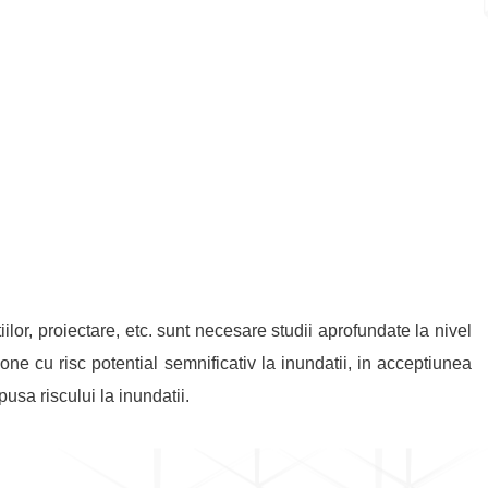
ilor, proiectare, etc. sunt necesare studii aprofundate la nivel
e cu risc potential semnificativ la inundatii, in acceptiunea
sa riscului la inundatii.
pa este reprezentata de
elaborarea hartilor de hazard si a