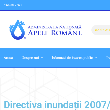
Bine ati venit
Atentionare Fenomene Imediate Nr.2 din 08.08.2
Acasa
Despre noi
Informatii de interes public
Tr
Directiva inundații 200