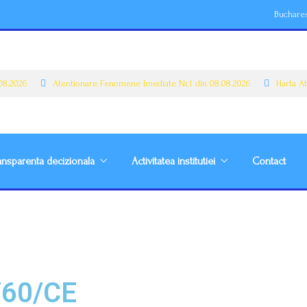
Buchare
026
Atentionare Fenomene Imediate Nr.1 din 08.08.2026
Harta Atenti
ansparenta decizionala
Activitatea institutiei
Contact
7/60/CE