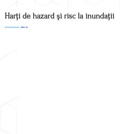
Dintre fenomenele naturale care produc victime şi afecteaza neg
urma producerii celor 39 de evenimente istorice semnificative
Harți de hazard și risc la inundații
reprezentare grafică a victimelor şi a numărului evenimentelor 
Figura 2.
Distributia zonelor APSFR pe Administratii Bazinal