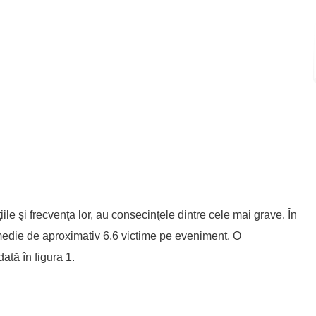
ile şi frecvenţa lor, au consecinţele dintre cele mai grave. În
 medie de aproximativ 6,6 victime pe eveniment. O
ată în figura 1.
 Bazinala de Apa