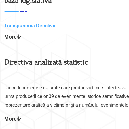
Bază legislativă
1 file(s)
98.47 KB
Transpunerea Directivei
hg-846-din-2010.doc
More
oug-71-din-2011.doc
oug-3-din-2010.doc
oug-130-din-2007.doc
Directiva analizată statistic
legea-112-din-2006
legea-310-din-2004
legea-404-din-2003.doc
Dintre fenomenele naturale care produc victime şi afecteaza neg
urma producerii celor 39 de evenimente istorice semnificative
reprezentare grafică a victimelor şi a numărului evenimentelor 
Figura 1.
Reprezentare grafică a numărului de evenimente sem
More