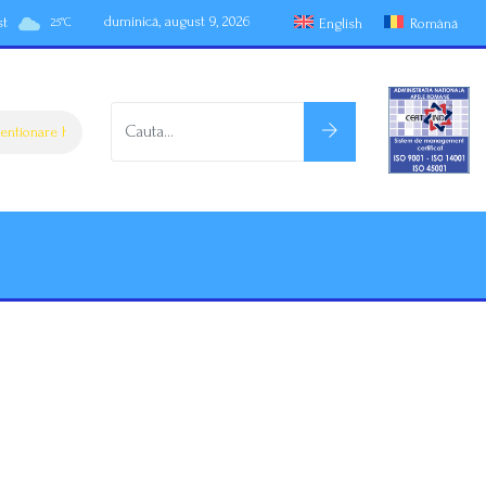
duminică, august 9, 2026
st
English
Română
25
°
C
onare hidrologica nr. 90 din 08.08.2026
Atentionare hidrologica nr. 90 din 0