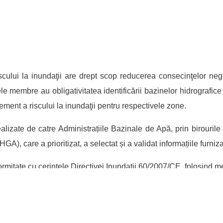
cului la inundaţii are drept scop reducerea consecinţelor nega
le membre au obligativitatea identificării bazinelor hidrografice 
gement a riscului la inundaţii pentru respectivele zone.
realizate de catre Administrațiile Bazinale de Apă, prin birouri
), care a prioritizat, a selectat și a validat informațiile furnizat
nformitate cu cerințele Directivei Inundații 60/2007/CE, folosind
tionarea riscului la inundaţii