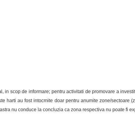
 in scop de informare; pentru activitati de promovare a investiti
e harti au fost intocmite doar pentru anumite zone/sectoare (zon
astra nu conduce la concluzia ca zona respectiva nu poate fi expu
d evaluarea si managementul riscului la inundatii
a doua eta
.