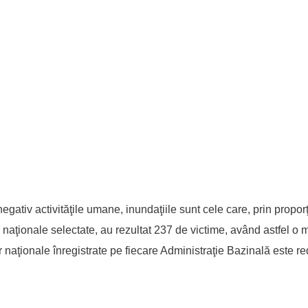
ativ activităţile umane, inundaţiile sunt cele care, prin proporţi
 naţionale selectate, au rezultat 237 de victime, având astfel o
naţionale înregistrate pe fiecare Administraţie Bazinală este red
nificative naţionale şi a victimelor asociate, pe Administratie