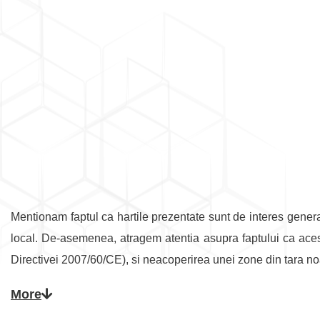
Mentionam faptul ca hartile prezentate sunt de interes general,
local. De-asemenea, atragem atentia asupra faptului ca acest
Directivei 2007/60/CE), si neacoperirea unei zone din tara no
In procesul de implementare a
Directivei 2007/60/CE
privin
More
hartilor de risc la inundatii
( termen raportare martie 2014)