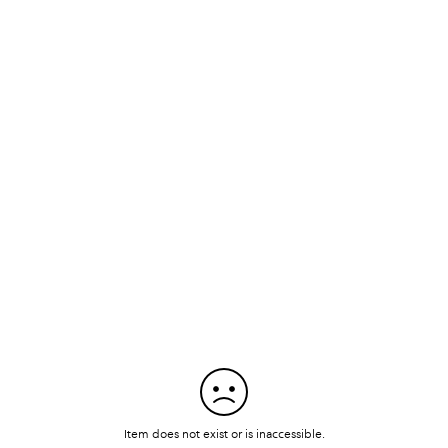
ativ activităţile umane, inundaţiile sunt cele care, prin proporţi
 naţionale selectate, au rezultat 237 de victime, având astfel o
naţionale înregistrate pe fiecare Administraţie Bazinală este red
e de Apa