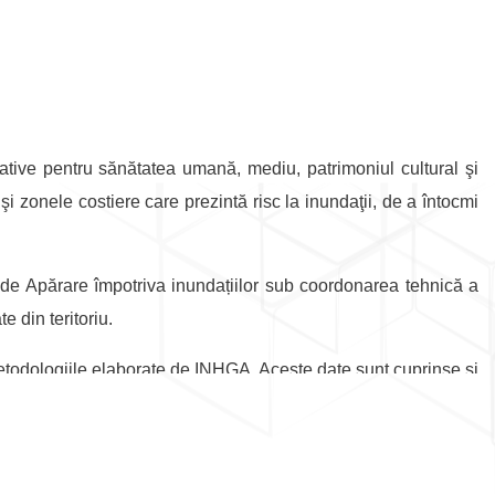
tive pentru sănătatea umană, mediu, patrimoniul cultural şi
şi zonele costiere care prezintă risc la inundaţii, de a întocmi
le de Apărare împotriva inundațiilor sub coordonarea tehnică a
e din teritoriu.
 metodologiile elaborate de INHGA. Aceste date sunt cuprinse și
Download