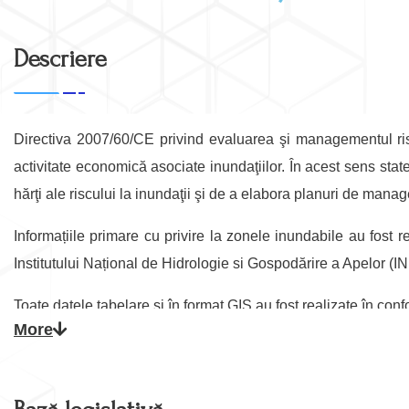
Descriere
Directiva 2007/60/CE privind evaluarea şi managementul ris
activitate economică asociate inundaţiilor. În acest sens state
hărţi ale riscului la inundaţii şi de a elabora planuri de mana
Informațiile primare cu privire la zonele inundabile au fost 
Institutului Național de Hidrologie si Gospodărire a Apelor (INHGA
Toate datele tabelare și în format GIS au fost realizate în co
More
în planurile de apărare la nivel județean.
Directiva 2007/60/CE privind evaluarea şi ges