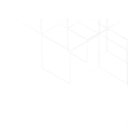
ile şi frecvenţa lor, au consecinţele dintre cele mai grave. În
 medie de aproximativ 6,6 victime pe eveniment. O
ată în figura 1.