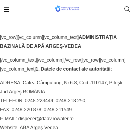
[vc_row][vc_column][vc_column_text]
ADMINISTRAŢIA
BAZINALĂ DE APĂ ARGEŞ-VEDEA
[/vc_column_text][/vc_column][/vc_row][vc_row][vc_column]
[vc_column_text]
1. Datele de contact ale autoritatii:
ADRESA: Calea Câmpulung, Nr.6-8, Cod -110147, Piteşti,
Jud.Argeş ROMÂNIA
TELEFON: 0248-223449; 0248-218.250,
FAX: 0248-220.878; 0248-211549
E-MAIL:
dispecer@daav.rowater.ro
Website:
ABA Argeș-Vedea