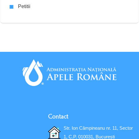
Petitii
Contact
Str. Ion Câmpineanu nr. 11, Sector
1, C.P. 010031, București