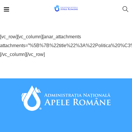
[vc_row][vc_column][anar_attachments
attachments=”%5B%7B%22title%22%3A%22Politica%2
[/vc_column][/vc_row]