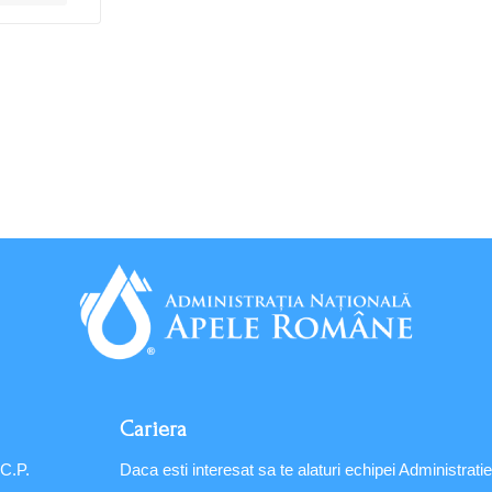
Cariera
 C.P.
Daca esti interesat sa te alaturi echipei Administratie