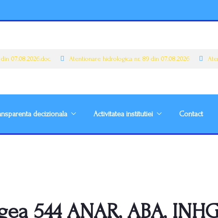
in 07.08.2026.doc
Atentionare hidrologica nr. 89 din 07.08.2026
Atent
ansparenta decizionala
Activitatea institutiei
Contact
gea 544 ANAR, ABA, INHG