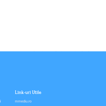
Link-uri Utile
i
mmediu.ro