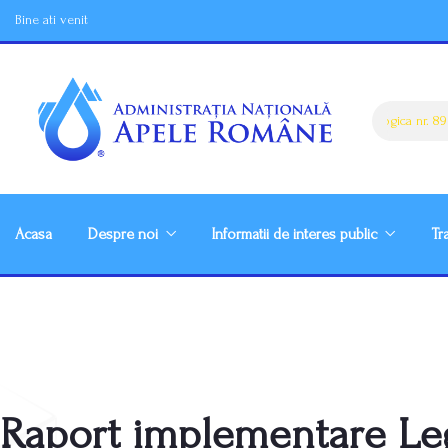
Bine ati venit
Harta Atentionare hidrologica nr. 89 d
Acasa
Despre noi
Informatii de interes public
Tr
Raport implementare Le