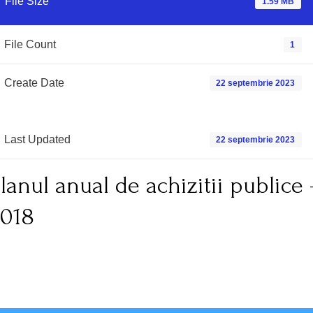
File Size
1.59 MB
File Count
1
Create Date
22 septembrie 2023
Last Updated
22 septembrie 2023
lanul anual de achizitii publice 
2018