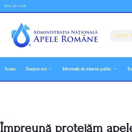
Bine ati venit
ATENŢIONARE HIDROLOGICĂ PE
Acasa
Despre noi
Informatii de interes public
Tr
Împreună protejăm apele