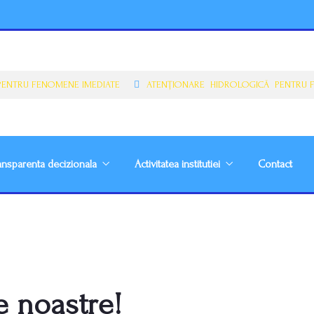
NTRU FENOMENE IMEDIATE
ATENŢIONARE HIDROLOGICĂ PENTRU FE
ansparenta decizionala
Activitatea institutiei
Contact
 noastre!