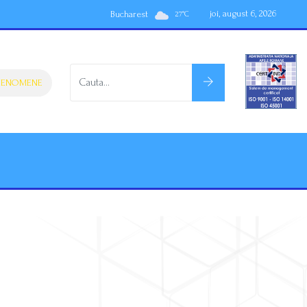
joi, august 6, 2026
Bucharest
27
°
C
NOMENE IMEDIATE
ATENŢIONARE HIDROLOGICĂ PENTRU FENOMENE 