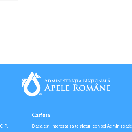
Cariera
 C.P.
Daca esti interesat sa te alaturi echipei Administratie