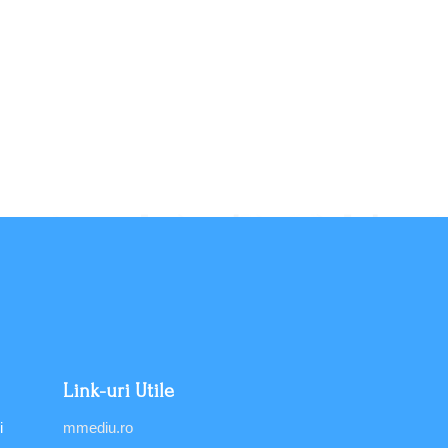
Link-uri Utile
i
mmediu.ro