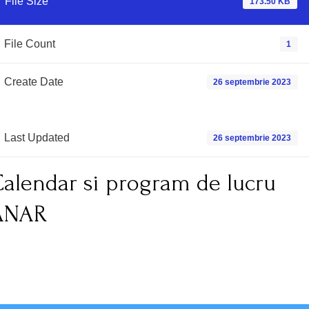
File Size
173.50 KB
File Count
1
Create Date
26 septembrie 2023
Last Updated
26 septembrie 2023
alendar si program de lucru
ANAR