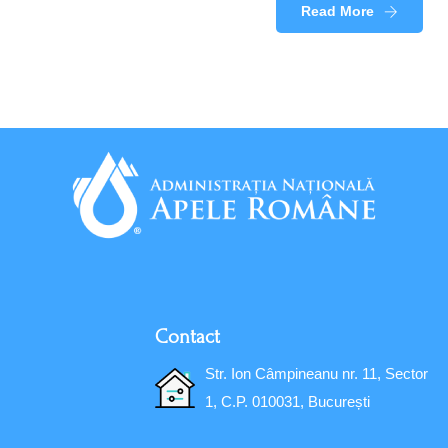
Read More
Contact
Str. Ion Câmpineanu nr. 11, Sector
1, C.P. 010031, București