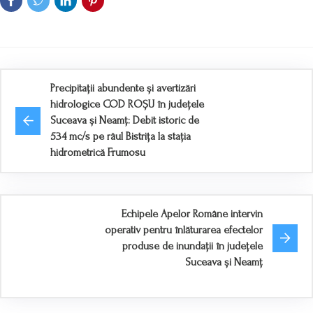
Precipitații abundente și avertizări
hidrologice COD ROȘU în județele
Suceava și Neamț: Debit istoric de
534 mc/s pe râul Bistrița la stația
hidrometrică Frumosu
Echipele Apelor Române intervin
operativ pentru înlăturarea efectelor
produse de inundații în județele
Suceava și Neamț