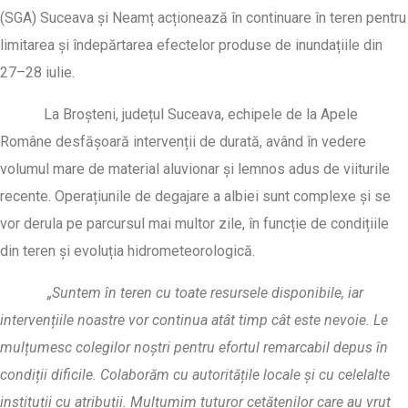
(SGA) Suceava și Neamț acționează în continuare în teren pentru
limitarea și îndepărtarea efectelor produse de inundațiile din
27–28 iulie.
La Broșteni, județul Suceava, echipele de la Apele
Române desfășoară intervenții de durată, având în vedere
volumul mare de material aluvionar și lemnos adus de viiturile
recente. Operațiunile de degajare a albiei sunt complexe și se
vor derula pe parcursul mai multor zile, în funcție de condițiile
din teren și evoluția hidrometeorologică.
„Suntem în teren cu toate resursele disponibile, iar
intervențiile noastre vor continua atât timp cât este nevoie. Le
mulțumesc colegilor noștri pentru efortul remarcabil depus în
condiții dificile. Colaborăm cu autoritățile locale și cu celelalte
instituții cu atribuții. Mulțumim tuturor cetățenilor care au vrut