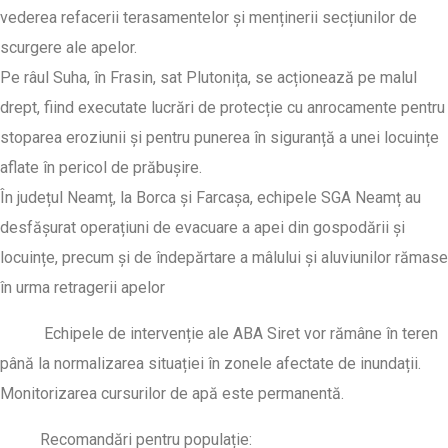
vederea refacerii terasamentelor și menținerii secțiunilor de
scurgere ale apelor.
Pe râul Suha, în Frasin, sat Plutonița, se acționează pe malul
drept, fiind executate lucrări de protecție cu anrocamente pentru
stoparea eroziunii și pentru punerea în siguranță a unei locuințe
aflate în pericol de prăbușire.
În județul Neamț, la Borca și Farcașa, echipele SGA Neamț au
desfășurat operațiuni de evacuare a apei din gospodării și
locuințe, precum și de îndepărtare a mâlului și aluviunilor rămase
în urma retragerii apelor
Echipele de intervenție ale ABA Siret vor rămâne în teren
până la normalizarea situației în zonele afectate de inundații.
Monitorizarea cursurilor de apă este permanentă.
Recomandări pentru populație: