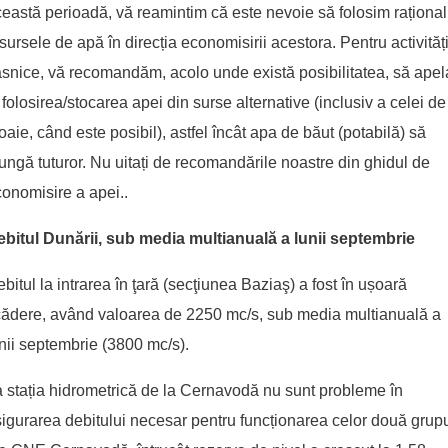
eastă perioadă, vă reamintim că este nevoie să folosim rațional
sursele de apă în direcția economisirii acestora. Pentru activităț
snice, vă recomandăm, acolo unde există posibilitatea, să apela
 folosirea/stocarea apei din surse alternative (inclusiv a celei de
oaie, când este posibil), astfel încât apa de băut (potabilă) să
ungă tuturor. Nu uitați de recomandările noastre din
ghidul de
onomisire a apei.
.
ebitul Dunării,
sub media multianuală a lunii septembrie
bitul la intrarea în ţară (secţiunea Baziaş) a fost în ușoară
ădere, având valoarea de 2250 mc/s, sub media multianuală a
nii septembrie (3800 mc/s).
 stația hidrometrică de la Cernavodă nu sunt probleme în
igurarea debitului necesar pentru funcționarea celor două grupu