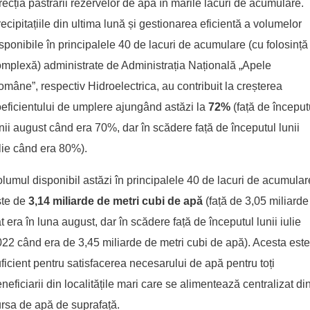
recția păstrării rezervelor de apă în marile lacuri de acumulare.
ecipitațiile din ultima lună și gestionarea eficientă a volumelor
sponibile în principalele 40 de lacuri de acumulare (cu folosință
mplexă) administrate de Administrația Națională „Apele
mâne”, respectiv Hidroelectrica, au contribuit la creșterea
eficientului de umplere ajungând astăzi la
72%
(față de început
nii august când era 70%, dar în scădere față de începutul lunii
lie când era 80%).
lumul disponibil astăzi în principalele 40 de lacuri de acumular
ste de
3,14 miliarde de metri cubi de apă
(față de 3,05 miliarde
t era în luna august, dar în scădere față de începutul lunii iulie
22 când era de 3,45 miliarde de metri cubi de apă). Acesta este
ficient pentru satisfacerea necesarului de apă pentru toți
neficiarii din localitățile mari care se alimentează centralizat di
rsa de apă de suprafață.