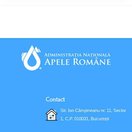
Contact
Str. Ion Câmpineanu nr. 11, Sector
1, C.P. 010031, București