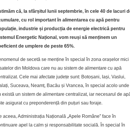
timăm că, la sfârșitul lunii septembrie, în cele 40 de lacuri d
cumulare, cu rol important în alimentarea cu apă pentru
pulație, industrie și producția de energie electrică pentru
istemul Energetic Național, vom reuși să menținem un
oeficient de umplere de peste 65%.
nomenul de secetă se menține în special în zona orașelor mici 
satelor din Moldova care nu au sistem de alimentare cu apă
ntralizat. Cele mai afectate județe sunt: Botoșani, Iași, Vaslui,
lați, Suceava, Neamț, Bacău și Vrancea, în special acolo unde
 există un sistem de alimentare centralizat, iar necesarul de ap
te asigurat cu preponderență din puțuri sau foraje.
 aceea, Administrația Națională „Apele Române” face în
ntinuare apel la calm și responsabilitate socială. În special în