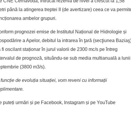
e CNE Cernavodă, întrucât rezerva de nivel a crescut la 1,58
tri până la atingerea treptei II (de avertizare) ceea ce va permit
ncționarea ambelor grupuri.
onform
prognozei emise de Institutul Național de Hidrologie și
spodărire a Apelor
, debitul la intrarea în ţară (secţiunea Baziaş
 fi oscilant staționar în jurul valorii de 2300 mc/s pe întreg
tervalul de prognoză, situându-se sub media multianuală a lunii
ptembrie (3800 m3/s).
 funcție de evoluția situației, vom reveni cu informații
plimentare.
 puteți urmări și pe
Facebook
,
Instagram
și pe
YouTube