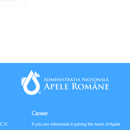
Career
 C.P.
If you are interested in joining the team of Apele