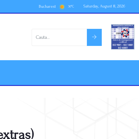
Saturday, August 8, 2026
Bucharest
30
°
C
extras)