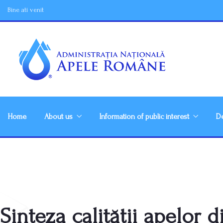
Bine ati venit
Home
About us
Information of public interest
De
Sinteza calității apelor 